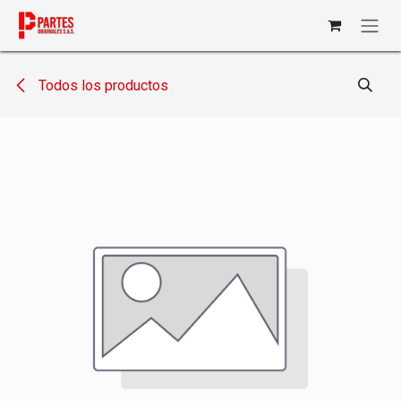
Ir al contenido
Todos los productos