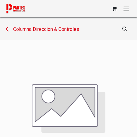
Ir al contenido
Columna Direccion & Controles